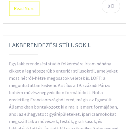
0
Read More
LAKBERENDEZÉSI STÍLUSOK I.
Egy lakberendezési stúdió felkérésére írtam néhány
cikket a legnépszerűbb enteriőr stílusokról, amelyeket
most hétről-hétre megosztok veletek is. LOFT: a
megunhatatlan kedvenc A stílus a 19. századi Párizs
bohém művésznegyedeiben formálódott. Noha
eredetileg Franciaországból ered, mégis az Egyesült
Államokban bontakozott ki a ma is ismert formájában,
ahol az elhagyatott gyárépületeket, ipari csarnokokat
megszállták a művészek, festők, grafikusok, és
lakhatóvá tették. Így jött létre az ikonikus Soho negyed