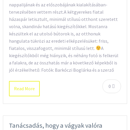
nappalijának és az előszobájának kialakításában-
tervezésében vettem részt.A kétgyerekes fiatal
házaspár letisztult, minimál stílusú otthont szeretett
volna, skandináv hatású kiegészítőkkel. Mostanra
készültek el az utolsó bútorok is, az otthonuk
hangulata tükrözi az eredeti elképzelésüket: friss,
fiatalos, visszafogott, minimál stílusú lett.
A
kiegészítőkből még hiányzik, és néhány fotó is felkerül
a falakra, de az összhatás már a következő képekből is
jól érzékelhető: Fotók: Barkóczi Boglárka és a szerző
0
Read More
Tanácsadás, hogy a vágyak valóra