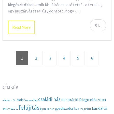
kiegészítőkkel, amik kissé káoszossá tették a tereket,
egy huszárvágással úgy döntött, hogy –…
0
Read More
1
2
3
4
5
6
CÍMKÉK
családi ház
dekoráció
Diego
előszoba
burkolat
alaprajz
cementlap
felújítás
kandalló
ezüst
gyerekszoba
ikea
erkély
gipszkarton
inspiráció