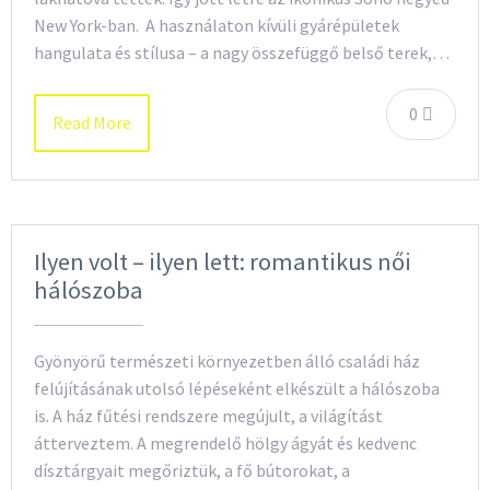
New York-ban. A használaton kívüli gyárépületek
hangulata és stílusa – a nagy összefüggő belső terek,…
0
Read More
Ilyen volt – ilyen lett: romantikus női
hálószoba
Gyönyörű természeti környezetben álló családi ház
felújításának utolsó lépéseként elkészült a hálószoba
is. A ház fűtési rendszere megújult, a világítást
átterveztem. A megrendelő hölgy ágyát és kedvenc
dísztárgyait megőriztük, a fő bútorokat, a