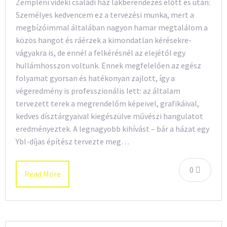
Zempléni vidéki családi ház lakberendezés előtt és után:
Személyes kedvencem ez a tervezési munka, mert a
megbízóimmal általában nagyon hamar megtalálom a
közös hangot és ráérzek a kimondatlan kérésekre-
vágyakra is, de ennél a felkérésnél az elejétől egy
hullámhosszon voltunk. Ennek megfelelően az egész
folyamat gyorsan és hatékonyan zajlott, így a
végeredmény is professzionális lett: az általam
tervezett terek a megrendelőm képeivel, grafikáival,
kedves dísztárgyaival kiegészülve művészi hangulatot
eredményeztek. A legnagyobb kihívást – bár a házat egy
Ybl-díjas építész tervezte meg…
0
Read More