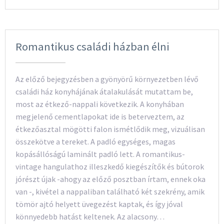
Romantikus családi házban élni
Az előző bejegyzésben a gyönyörű környezetben lévő
családi ház konyhájának átalakulását mutattam be,
most az étkező-nappali következik. A konyhában
megjelenő cementlapokat ide is beterveztem, az
étkezőasztal mögötti falon ismétlődik meg, vizuálisan
összekötve a tereket. A padló egységes, magas
kopásállóságú laminált padló lett. A romantikus-
vintage hangulathoz illeszkedő kiegészítők és bútorok
jórészt újak -ahogy az előző posztban írtam, ennek oka
van -, kivétel a nappaliban található két szekrény, amik
tömör ajtó helyett üvegezést kaptak, és így jóval
könnyedebb hatást keltenek. Az alacsony…