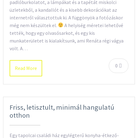
padlóburkolatot, a lámpákat és a tapétát miskolci
üzletekből, a kandallót és a kisebb dekorációkat az
internetről választottuk ki. A függönyök a fotózáskor
még nem készültek el.
A helyiség méretei lehetővé
tették, hogy egy olvasósarkot, és egy kis
munkaterületet is kialakítsunk, ami Renáta régi vágya
volt. A…
0
Read More
Friss, letisztult, minimál hangulatú
otthon
Egy tapolcai családi ház egylégterű konyha-étkező-