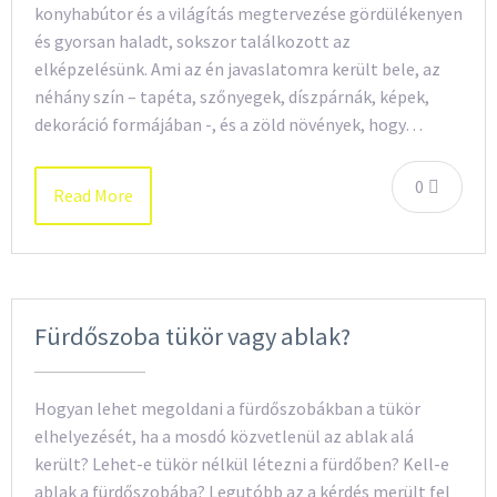
konyhabútor és a világítás megtervezése gördülékenyen
és gyorsan haladt, sokszor találkozott az
elképzelésünk. Ami az én javaslatomra került bele, az
néhány szín – tapéta, szőnyegek, díszpárnák, képek,
dekoráció formájában -, és a zöld növények, hogy…
0
Read More
Fürdőszoba tükör vagy ablak?
Hogyan lehet megoldani a fürdőszobákban a tükör
elhelyezését, ha a mosdó közvetlenül az ablak alá
került? Lehet-e tükör nélkül létezni a fürdőben? Kell-e
ablak a fürdőszobába? Legutóbb az a kérdés merült fel