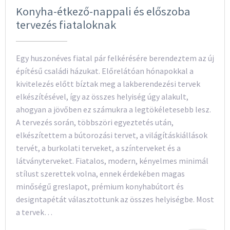
Konyha-étkező-nappali és előszoba
tervezés fiataloknak
Egy huszonéves fiatal pár felkérésére berendeztem az új
építésű családi házukat. Előrelátóan hónapokkal a
kivitelezés előtt bíztak meg a lakberendezési tervek
elkészítésével, így az összes helyiség úgy alakult,
ahogyan a jövőben ez számukra a legtökéletesebb lesz.
A tervezés során, többszöri egyeztetés után,
elkészítettem a bútorozási tervet, a világításkiállások
tervét, a burkolati terveket, a színterveket és a
látványterveket. Fiatalos, modern, kényelmes minimál
stílust szerettek volna, ennek érdekében magas
minőségű greslapot, prémium konyhabútort és
designtapétát választottunk az összes helyiségbe. Most
a tervek…