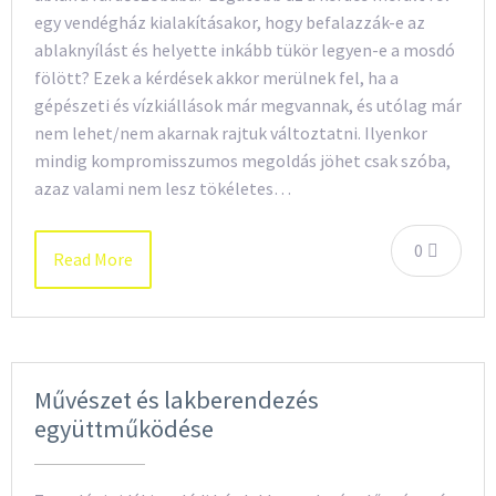
egy vendégház kialakításakor, hogy befalazzák-e az
ablaknyílást és helyette inkább tükör legyen-e a mosdó
fölött? Ezek a kérdések akkor merülnek fel, ha a
gépészeti és vízkiállások már megvannak, és utólag már
nem lehet/nem akarnak rajtuk változtatni. Ilyenkor
mindig kompromisszumos megoldás jöhet csak szóba,
azaz valami nem lesz tökéletes…
0
Read More
Művészet és lakberendezés
együttműködése