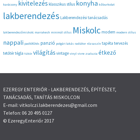
konyha
kivitelezés
klasszikus stílus
karácsony
kőburkolat
lakberendezés
Lakberendezési tanácsadás
Miskolc
modern
lakberendezőmiskolc
marrakesh
minimál stílus
modern stílus
nappali
panzió
tapéta
tervezés
padlófűtés
polgári lakás
radiátor
rózsaszín
világítás
étkező
tetőtér
tégla
vintage
tükör
vinyl
vivre
zsaluzia
EZEREGY ENTERIŐR - LAKBERENDEZÉS, ÉPÍTÉSZET,
TANÁCSADÁS, TANÍTÁS MISKOLCON
E-mail: vitkolczi.lakberendezes@gmail.com
Telefon: 06 20 495 0127
© EzeregyEnteriőr 2017