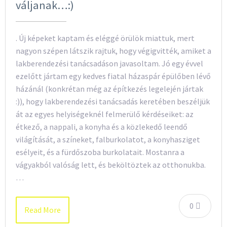
váljanak…:)
. Új képeket kaptam és eléggé örülök miattuk, mert
nagyon szépen látszik rajtuk, hogy végigvitték, amiket a
lakberendezési tanácsadáson javasoltam. Jó egy évvel
ezelőtt jártam egy kedves fiatal házaspár épülőben lévő
házánál (konkrétan még az építkezés legelején jártak
:)), hogy lakberendezési tanácsadás keretében beszéljük
át az egyes helyiségeknél felmerülő kérdéseiket: az
étkező, a nappali, a konyha és a közlekedő leendő
világítását, a színeket, falburkolatot, a konyhasziget
esélyeit, és a fürdőszoba burkolatait. Mostanra a
vágyakból valóság lett, és beköltöztek az otthonukba.
…
0
Read More