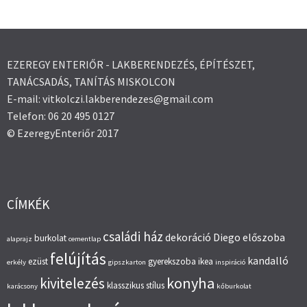
EZEREGY ENTERIŐR - LAKBERENDEZÉS, ÉPÍTÉSZET,
TANÁCSADÁS, TANÍTÁS MISKOLCON
E-mail: vitkolczi.lakberendezes@gmail.com
Telefon: 06 20 495 0127
© EzeregyEnteriőr 2017
CÍMKÉK
családi ház
dekoráció
Diego
előszoba
burkolat
alaprajz
cementlap
felújítás
kandalló
ezüst
gyerekszoba
ikea
erkély
gipszkarton
inspiráció
konyha
kivitelezés
klasszikus stílus
karácsony
kőburkolat