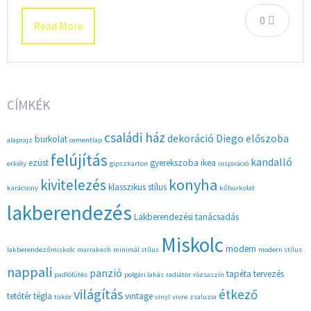
0
Read More
CÍMKÉK
családi ház
dekoráció
Diego
előszoba
burkolat
alaprajz
cementlap
felújítás
kandalló
ezüst
gyerekszoba
ikea
erkély
gipszkarton
inspiráció
konyha
kivitelezés
klasszikus stílus
karácsony
kőburkolat
lakberendezés
Lakberendezési tanácsadás
Miskolc
modern
lakberendezőmiskolc
marrakesh
minimál stílus
modern stílus
nappali
panzió
tapéta
tervezés
padlófűtés
polgári lakás
radiátor
rózsaszín
világítás
étkező
tetőtér
tégla
vintage
tükör
vinyl
vivre
zsaluzia