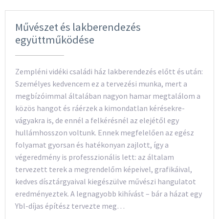
Művészet és lakberendezés
együttműködése
Zempléni vidéki családi ház lakberendezés előtt és után:
Személyes kedvencem ez a tervezési munka, mert a
megbízóimmal általában nagyon hamar megtalálom a
közös hangot és ráérzek a kimondatlan kérésekre-
vágyakra is, de ennél a felkérésnél az elejétől egy
hullámhosszon voltunk. Ennek megfelelően az egész
folyamat gyorsan és hatékonyan zajlott, így a
végeredmény is professzionális lett: az általam
tervezett terek a megrendelőm képeivel, grafikáival,
kedves dísztárgyaival kiegészülve művészi hangulatot
eredményeztek. A legnagyobb kihívást – bár a házat egy
Ybl-díjas építész tervezte meg…