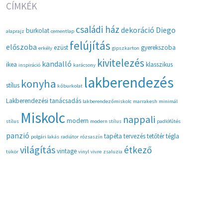
CÍMKÉK
családi ház
dekoráció
Diego
burkolat
alaprajz
cementlap
felújítás
előszoba
ezüst
gyerekszoba
erkély
gipszkarton
kivitelezés
kandalló
ikea
klasszikus
inspiráció
karácsony
lakberendezés
konyha
stílus
kőburkolat
Lakberendezési tanácsadás
lakberendezőmiskolc
marrakesh
minimál
Miskolc
nappali
modern
stílus
modern stílus
padlófűtés
panzió
tapéta
tervezés
tetőtér
tégla
polgári lakás
radiátor
rózsaszín
világítás
étkező
vintage
tükör
vinyl
vivre
zsaluzia