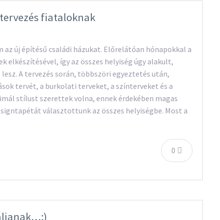
tervezés fiataloknak
 az új építésű családi házukat. Előrelátóan hónapokkal a
k elkészítésével, így az összes helyiség úgy alakult,
esz. A tervezés során, többszöri egyeztetés után,
ások tervét, a burkolati terveket, a színterveket és a
imál stílust szerettek volna, ennek érdekében magas
igntapétát választottunk az összes helyiségbe. Most a
0
áljanak…:)