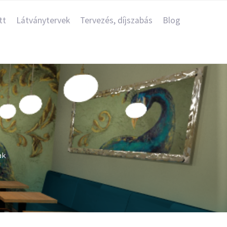
tt
Látványtervek
Tervezés, díjszabás
Blog
ak