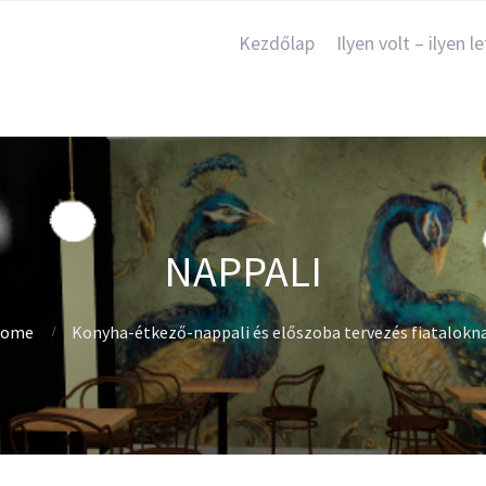
Kezdőlap
Ilyen volt – ilyen le
NAPPALI
ome
Konyha-étkező-nappali és előszoba tervezés fiatalokn