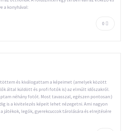
ve a konyhával:
0
töttem és kiválogattam a képeimet (amelyek között
k által küldött és profi fotók is) az elmúlt időszakról.
kaptam néhány fotót. Most tavasszal, egészen pontosan:)
ig is a kivitelezés képeit lehet nézegetni. Ami nagyon
 játékok, legók, gyerekcuccok tárolására és elrejtésére