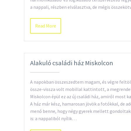
a nappali, részben elválasztva, de mégis összeköt
Read More
Alakuló családi ház Miskolcon
A napokban összeszedtem magam, és végre feltöl
össze-vissza volt mobillal kattintott, a megrendelő
Miskolcon épül ez az új családi ház, amiről most 
A ház már kész, hamarosan jövök a fotókkal, de add
menő benne, hogy négy gyerek mellett gondoltak a
is: a nappaliból nyílik…