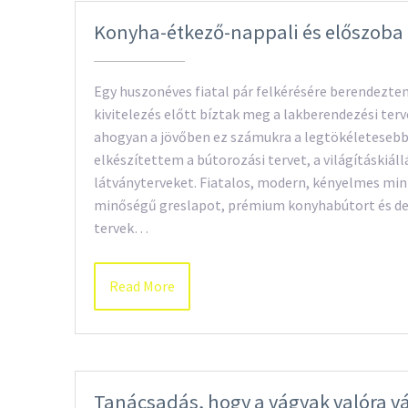
Konyha-étkező-nappali és előszoba 
Egy huszonéves fiatal pár felkérésére berendeztem
kivitelezés előtt bíztak meg a lakberendezési terve
ahogyan a jövőben ez számukra a legtökéletesebb l
elkészítettem a bútorozási tervet, a világításkiáll
látványterveket. Fiatalos, modern, kényelmes min
minőségű greslapot, prémium konyhabútort és des
tervek…
Read More
Tanácsadás, hogy a vágyak valóra v