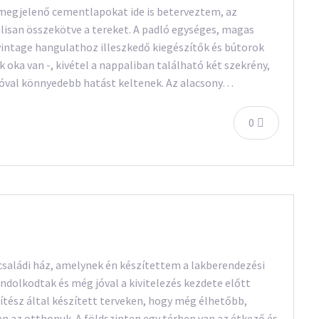
megjelenő cementlapokat ide is beterveztem, az
lisan összekötve a tereket. A padló egységes, magas
vintage hangulathoz illeszkedő kiegészítők és bútorok
 oka van -, kivétel a nappaliban található két szekrény,
 jóval könnyedebb hatást keltenek. Az alacsony…
0
ű családi ház, amelynek én készítettem a lakberendezési
dolkodtak és még jóval a kivitelezés kezdete előtt
pítész által készített terveken, hogy még élhetőbb,
 az otthonuk. A földszinten egy térben van az étkező és