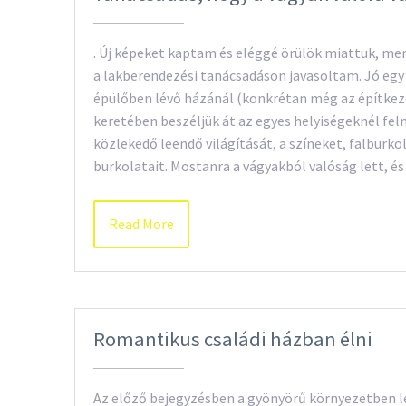
. Új képeket kaptam és eléggé örülök miattuk, mer
a lakberendezési tanácsadáson javasoltam. Jó egy 
épülőben lévő házánál (konkrétan még az építkezés
keretében beszéljük át az egyes helyiségeknél felm
közlekedő leendő világítását, a színeket, falburko
burkolatait. Mostanra a vágyakból valóság lett, 
Read More
Romantikus családi házban élni
Az előző bejegyzésben a gyönyörű környezetben l