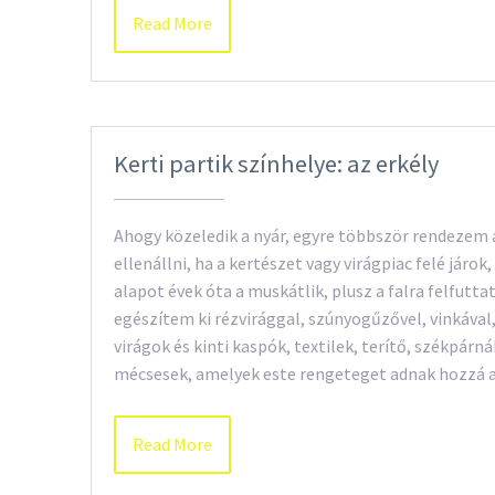
Read More
Kerti partik színhelye: az erkély
Ahogy közeledik a nyár, egyre többször rendezem 
ellenállni, ha a kertészet vagy virágpiac felé járo
alapot évek óta a muskátlik, plusz a falra felfutta
egészítem ki rézvirággal, szúnyogűzővel, vinkával,
virágok és kinti kaspók, textilek, terítő, székpár
mécsesek, amelyek este rengeteget adnak hozzá 
Read More