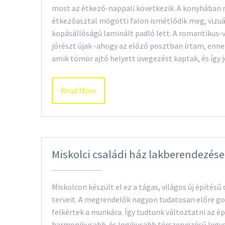
most az étkező-nappali következik. A konyhában 
étkezőasztal mögötti falon ismétlődik meg, vizuá
kopásállóságú laminált padló lett. A romantikus-
jórészt újak -ahogy az előző posztban írtam, ennek
amik tömör ajtó helyett üvegezést kaptak, és így
Read More
Miskolci családi ház lakberendezése
Miskolcon készült el ez a tágas, világos új építés
terveit. A megrendelők nagyon tudatosan előre gon
felkértek a munkára. Így tudtunk változtatni az é
harmonikusabb és logikusabb térszervezésű legyen