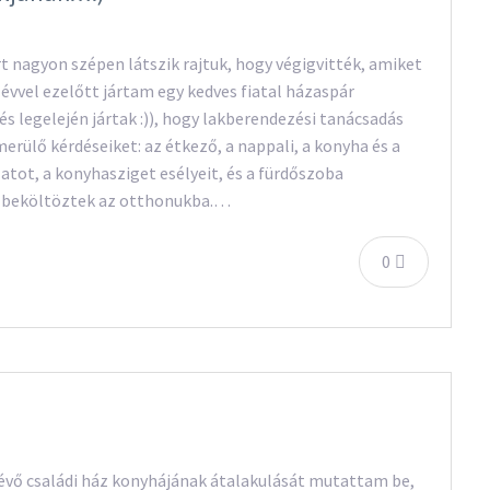
t nagyon szépen látszik rajtuk, hogy végigvitték, amiket
évvel ezelőtt jártam egy kedves fiatal házaspár
 legelején jártak :)), hogy lakberendezési tanácsadás
erülő kérdéseiket: az étkező, a nappali, a konyha és a
latot, a konyhasziget esélyeit, és a fürdőszoba
és beköltöztek az otthonukba.…
0
évő családi ház konyhájának átalakulását mutattam be,