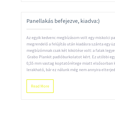
Panellakás befejezve, kiadva:)
Az egyik kedvenc megbízásom volt egy miskolci pan
megrendelő a felújítás után kiadásra szánta egy 
megbízómnak csak két kikötése volt: a falak legye
Grabo Plankit padlóburkolatot kért. Ez utóbbi eg
0,55 mm vastag koptatórétege miatt elsősorban kö
lerakható, bár ez nálunk még nem annyira elterjed
Read More