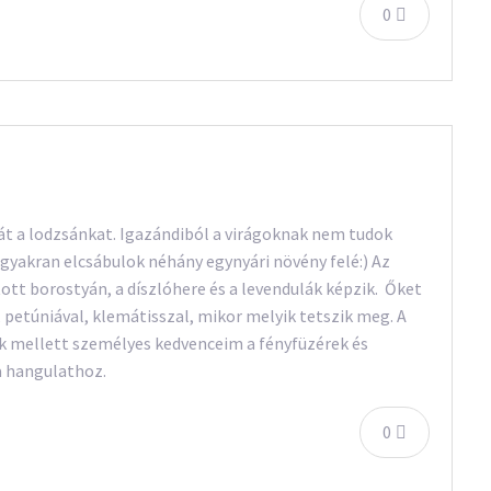
0
át a lodzsánkat. Igazándiból a virágoknak nem tudok
k, gyakran elcsábulok néhány egynyári növény felé:) Az
tott borostyán, a díszlóhere és a levendulák képzik. Őket
 petúniával, klemátisszal, mikor melyik tetszik meg. A
nák mellett személyes kedvenceim a fényfüzérek és
a hangulathoz.
0