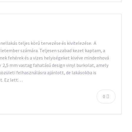
ellakás teljes körű tervezése és kivitelezése. A
üzletember számára. Teljesen szabad kezet kaptam, a
nek fehérek és a vizes helyiségeket kivéve mindenhová
y 2,5 mm vastag fahatású design vinyl burkolat, amely
zületi felhasználásra ajánlott, de lakásokba is
t. Ez lett…
0