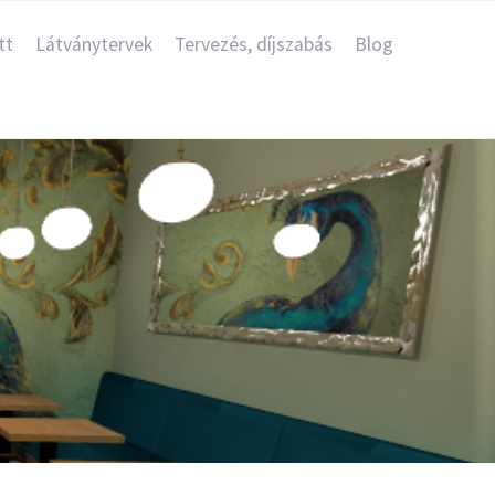
tt
Látványtervek
Tervezés, díjszabás
Blog