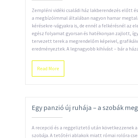
Zempléni vidéki családi ház lakberendezés előtt 
a megbízóimmal általában nagyon hamar megtalá
kérésekre-vágyakra is, de ennél a felkérésnél az 
egész folyamat gyorsan és hatékonyan zajlott, így
tervezett terek a megrendelőm képeivel, grafikáiv
eredményeztek. A legnagyobb kihívást – bár a ház
Read More
Egy panzió új ruhája – a szobák me
A recepció és a reggeliztető után következzenek a
szobája. A tetőtéri ablakok miatt római rolóra cs