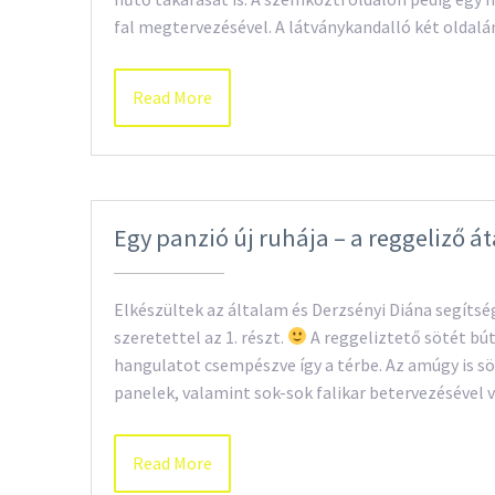
fal megtervezésével. A látványkandalló két oldal
Read More
Egy panzió új ruhája – a reggeliző á
Elkészültek az általam és Derzsényi Diána segítség
szeretettel az 1. részt.
A reggeliztető sötét búto
hangulatot csempészve így a térbe. Az amúgy is söt
panelek, valamint sok-sok falikar betervezésével 
Read More