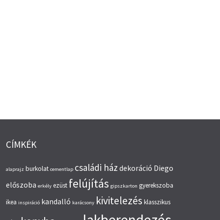
CÍMKÉK
családi ház
dekoráció
Diego
burkolat
alaprajz
cementlap
felújítás
előszoba
ezüst
gyerekszoba
erkély
gipszkarton
kivitelezés
kandalló
ikea
klasszikus
inspiráció
karácsony
lakberendezés