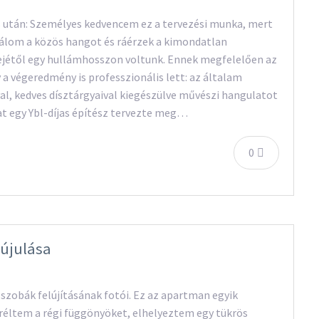
és után: Személyes kedvencem ez a tervezési munka, mert
lom a közös hangot és ráérzek a kimondatlan
elejétől egy hullámhosszon voltunk. Ennek megfelelően az
 a végeredmény is professzionális lett: az általam
al, kedves dísztárgyaival kiegészülve művészi hangulatot
at egy Ybl-díjas építész tervezte meg…
0
gújulása
 szobák felújításának fotói. Ez az apartman egyik
eréltem a régi függönyöket, elhelyeztem egy tükrös