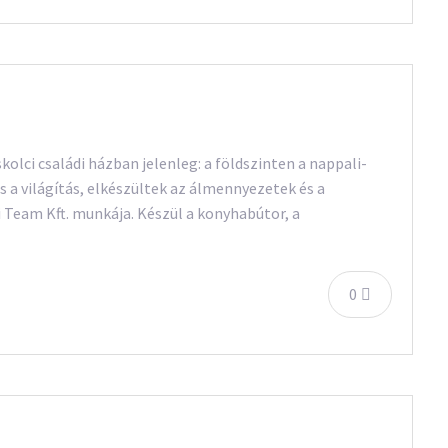
olci családi házban jelenleg: a földszinten a nappali-
s a világítás, elkészültek az álmennyezetek és a
i Team Kft. munkája. Készül a konyhabútor, a
0