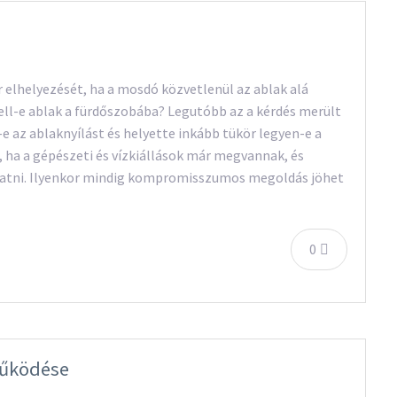
elhelyezését, ha a mosdó közvetlenül az ablak alá
Kell-e ablak a fürdőszobába? Legutóbb az a kérdés merült
e az ablaknyílást és helyette inkább tükör legyen-e a
 ha a gépészeti és vízkiállások már megvannak, és
tatni. Ilyenkor mindig kompromisszumos megoldás jöhet
0
működése