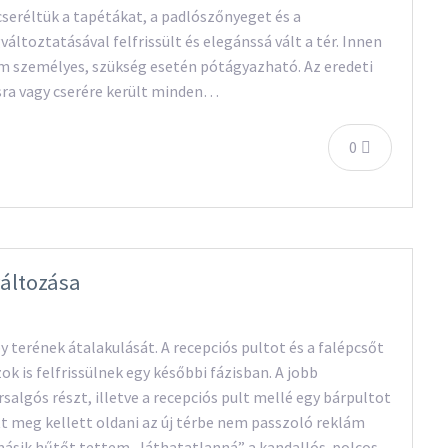
cseréltük a tapétákat, a padlószőnyeget és a
változtatásával felfrissült és elegánssá vált a tér. Innen
om személyes, szükség esetén pótágyazható. Az eredeti
ításra vagy cserére került minden…
0
változása
terének átalakulását. A recepciós pultot és a falépcsőt
zok is felfrissülnek egy későbbi fázisban. A jobb
salgós részt, illetve a recepciós pult mellé egy bárpultot
tt meg kellett oldani az új térbe nem passzoló reklám
 másik hűtőt tettem „láthatatlanná” a kandallós-polcos