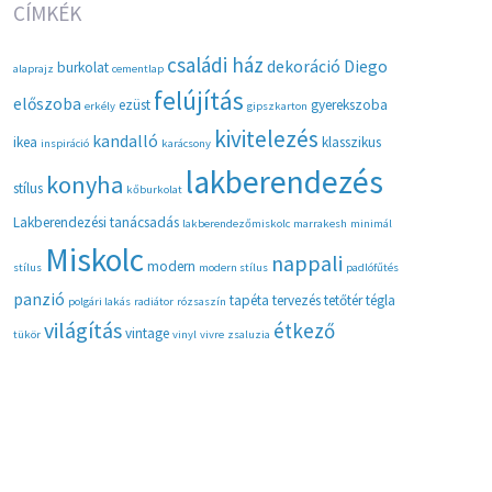
CÍMKÉK
családi ház
dekoráció
Diego
burkolat
alaprajz
cementlap
felújítás
előszoba
ezüst
gyerekszoba
erkély
gipszkarton
kivitelezés
kandalló
ikea
klasszikus
inspiráció
karácsony
lakberendezés
konyha
stílus
kőburkolat
Lakberendezési tanácsadás
lakberendezőmiskolc
marrakesh
minimál
Miskolc
nappali
modern
stílus
modern stílus
padlófűtés
panzió
tapéta
tervezés
tetőtér
tégla
polgári lakás
radiátor
rózsaszín
világítás
étkező
vintage
tükör
vinyl
vivre
zsaluzia