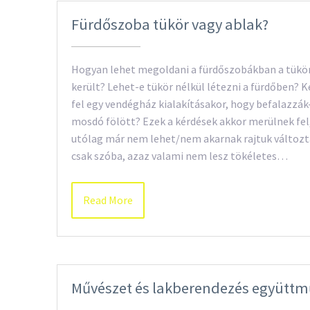
Fürdőszoba tükör vagy ablak?
Hogyan lehet megoldani a fürdőszobákban a tükör 
került? Lehet-e tükör nélkül létezni a fürdőben? 
fel egy vendégház kialakításakor, hogy befalazzák-
mosdó fölött? Ezek a kérdések akkor merülnek fel,
utólag már nem lehet/nem akarnak rajtuk változ
csak szóba, azaz valami nem lesz tökéletes…
Read More
Művészet és lakberendezés együtt