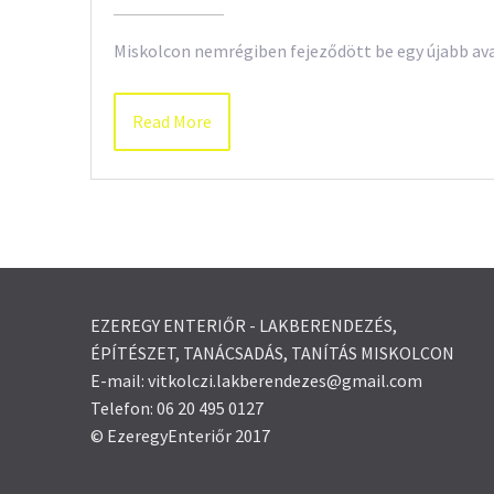
Miskolcon nemrégiben fejeződött be egy újabb ava
Read More
EZEREGY ENTERIŐR - LAKBERENDEZÉS,
ÉPÍTÉSZET, TANÁCSADÁS, TANÍTÁS MISKOLCON
E-mail: vitkolczi.lakberendezes@gmail.com
Telefon: 06 20 495 0127
© EzeregyEnteriőr 2017