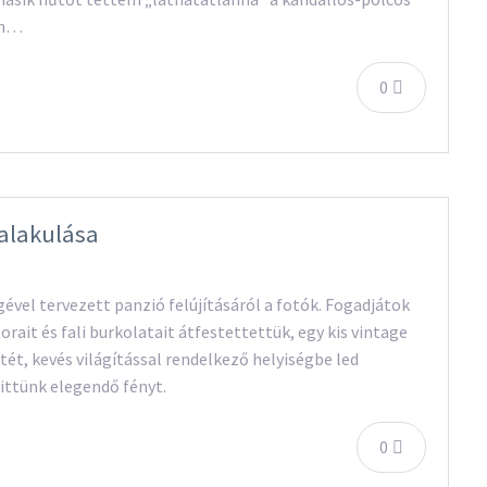
án…
0
talakulása
ével tervezett panzió felújításáról a fotók. Fogadjátok
rait és fali burkolatait átfestettettük, egy kis vintage
ét, kevés világítással rendelkező helyiségbe led
vittünk elegendő fényt.
0