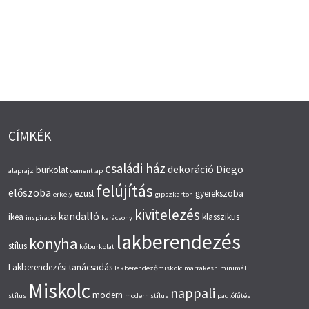
CÍMKÉK
családi ház
dekoráció
Diego
burkolat
alaprajz
cementlap
felújítás
előszoba
ezüst
gyerekszoba
erkély
gipszkarton
kivitelezés
kandalló
ikea
klasszikus
inspiráció
karácsony
lakberendezés
konyha
stílus
kőburkolat
Lakberendezési tanácsadás
lakberendezőmiskolc
marrakesh
minimál
Miskolc
nappali
modern
stílus
modern stílus
padlófűtés