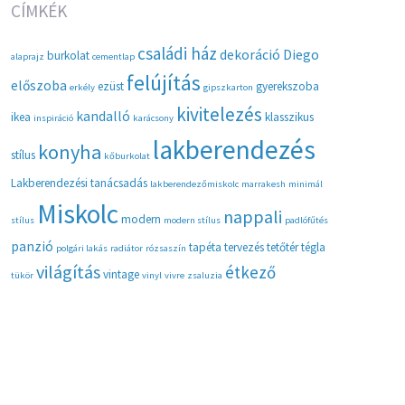
CÍMKÉK
családi ház
dekoráció
Diego
burkolat
alaprajz
cementlap
felújítás
előszoba
ezüst
gyerekszoba
erkély
gipszkarton
kivitelezés
kandalló
ikea
klasszikus
inspiráció
karácsony
lakberendezés
konyha
stílus
kőburkolat
Lakberendezési tanácsadás
lakberendezőmiskolc
marrakesh
minimál
Miskolc
nappali
modern
stílus
modern stílus
padlófűtés
panzió
tapéta
tervezés
tetőtér
tégla
polgári lakás
radiátor
rózsaszín
világítás
étkező
vintage
tükör
vinyl
vivre
zsaluzia