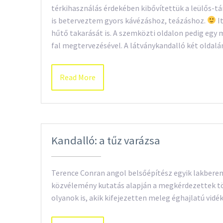
térkihasználás érdekében kibővítettük a leülős-tár
is beterveztem gyors kávézáshoz, teázáshoz.
I
hűtő takarását is. A szemközti oldalon pedig egy
fal megtervezésével. A látványkandalló két oldal
Read More
Kandalló: a tűz varázsa
Terence Conran angol belsőépítész egyik lakbere
közvélemény kutatás alapján a megkérdezettek tö
olyanok is, akik kifejezetten meleg éghajlatú vid