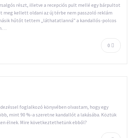
salgós részt, illetve a recepciós pult mellé egy bárpultot
tt meg kellett oldani az új térbe nem passzoló reklám
 másik hűtőt tettem „láthatatlanná” a kandallós-polcos
án…
0
ndezéssel foglalkozó könyvében olvastam, hogy egy
bb, mint 90 %-a szeretne kandallót a lakásába. Köztük
éken élnek. Mire következtethetünk ebből?