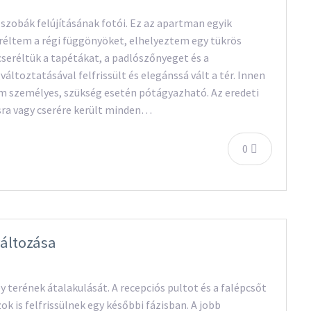
 szobák felújításának fotói. Ez az apartman egyik
eréltem a régi függönyöket, elhelyeztem egy tükrös
cseréltük a tapétákat, a padlószőnyeget és a
változtatásával felfrissült és elegánssá vált a tér. Innen
om személyes, szükség esetén pótágyazható. Az eredeti
ításra vagy cserére került minden…
0
változása
terének átalakulását. A recepciós pultot és a falépcsőt
zok is felfrissülnek egy későbbi fázisban. A jobb