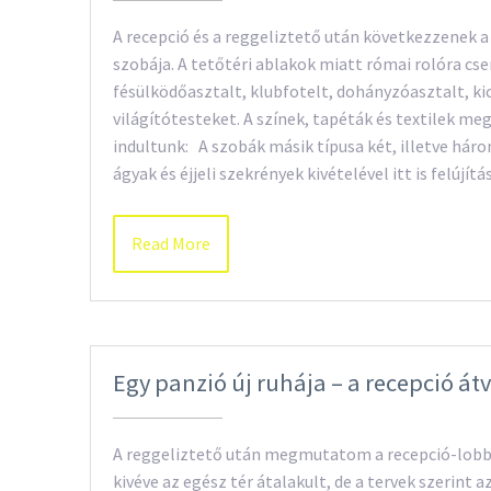
A recepció és a reggeliztető után következzenek a
szobája. A tetőtéri ablakok miatt római rolóra cs
fésülködőasztalt, klubfotelt, dohányzóasztalt, ki
világítótesteket. A színek, tapéták és textilek meg
indultunk: A szobák másik típusa két, illetve hár
ágyak és éjjeli szekrények kivételével itt is felúj
Read More
Egy panzió új ruhája – a recepció át
A reggeliztető után megmutatom a recepció-lobby 
kivéve az egész tér átalakult, de a tervek szerint a