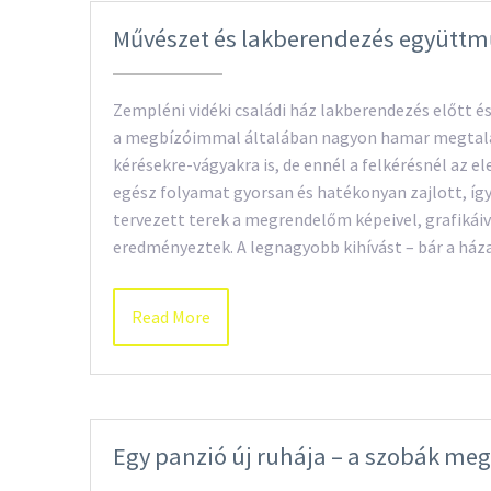
Művészet és lakberendezés együtt
Zempléni vidéki családi ház lakberendezés előtt 
a megbízóimmal általában nagyon hamar megtalá
kérésekre-vágyakra is, de ennél a felkérésnél az 
egész folyamat gyorsan és hatékonyan zajlott, így
tervezett terek a megrendelőm képeivel, grafikáiv
eredményeztek. A legnagyobb kihívást – bár a ház
Read More
Egy panzió új ruhája – a szobák me