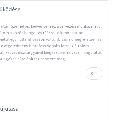
működése
és után: Személyes kedvencem ez a tervezési munka, mert
lom a közös hangot és ráérzek a kimondatlan
elejétől egy hullámhosszon voltunk. Ennek megfelelően az
 a végeredmény is professzionális lett: az általam
al, kedves dísztárgyaival kiegészülve művészi hangulatot
at egy Ybl-díjas építész tervezte meg…
0
gújulása