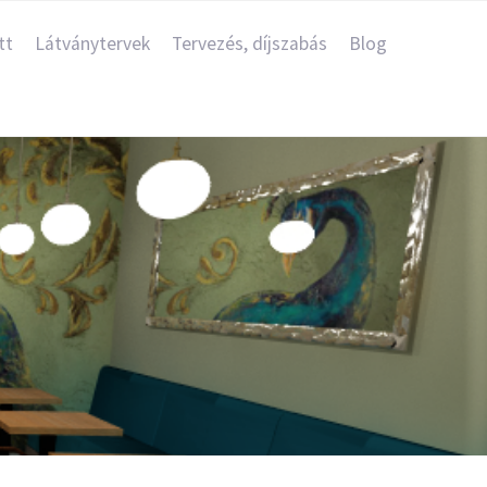
tt
Látványtervek
Tervezés, díjszabás
Blog