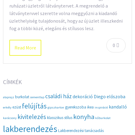
ruházati üzletről látványtervet. A megrendelő a
látványtervvel szerette volna meggyőzni a kiadandó
üzlethelyiség tulajdonosát, hogy az új üzlet illeszkedni
fog a többi közé, elegáns és stílusos lesz.
0
Read More
CÍMKÉK
családi ház
dekoráció
Diego
előszoba
burkolat
alaprajz
cementlap
felújítás
kandalló
ezüst
gyerekszoba
ikea
erkély
gipszkarton
inspiráció
konyha
kivitelezés
klasszikus stílus
karácsony
kőburkolat
lakberendezés
Lakberendezési tanácsadás