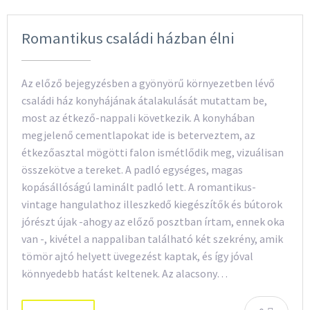
Romantikus családi házban élni
Az előző bejegyzésben a gyönyörű környezetben lévő
családi ház konyhájának átalakulását mutattam be,
most az étkező-nappali következik. A konyhában
megjelenő cementlapokat ide is beterveztem, az
étkezőasztal mögötti falon ismétlődik meg, vizuálisan
összekötve a tereket. A padló egységes, magas
kopásállóságú laminált padló lett. A romantikus-
vintage hangulathoz illeszkedő kiegészítők és bútorok
jórészt újak -ahogy az előző posztban írtam, ennek oka
van -, kivétel a nappaliban található két szekrény, amik
tömör ajtó helyett üvegezést kaptak, és így jóval
könnyedebb hatást keltenek. Az alacsony…