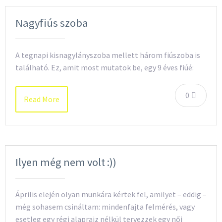
Nagyfiús szoba
A tegnapi kisnagylányszoba mellett három fiúszoba is
található. Ez, amit most mutatok be, egy 9 éves fiúé:
0
Read More
Ilyen még nem volt :))
Április elején olyan munkára kértek fel, amilyet – eddig –
még sohasem csináltam: mindenfajta felmérés, vagy
esetleg egy régi alaprajz nélkül tervezzek egy női