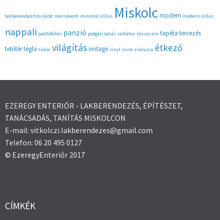
Miskolc
modern
lakberendezőmiskolc
marrakesh
minimál stílus
modern stílus
nappali
panzió
tapéta
tervezés
padlófűtés
polgári lakás
radiátor
rózsaszín
világítás
étkező
tetőtér
tégla
vintage
tükör
vinyl
vivre
zsaluzia
EZEREGY ENTERIŐR - LAKBERENDEZÉS, ÉPÍTÉSZET,
TANÁCSADÁS, TANÍTÁS MISKOLCON
E-mail: vitkolczi.lakberendezes@gmail.com
Telefon: 06 20 495 0127
© EzeregyEnteriőr 2017
CÍMKÉK