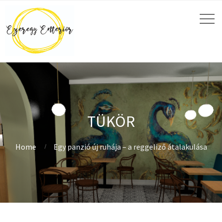
TÜKÖR
Home
Egy panzió új ruhája – a reggeliző átalakulása