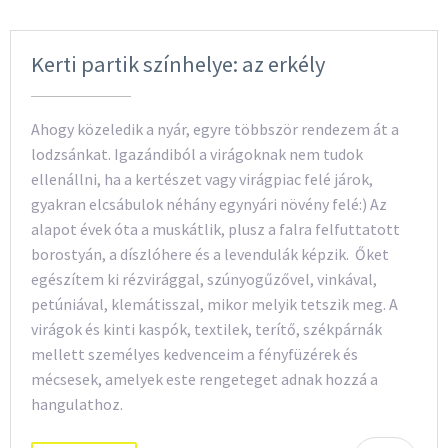
Kerti partik színhelye: az erkély
Ahogy közeledik a nyár, egyre többször rendezem át a
lodzsánkat. Igazándiból a virágoknak nem tudok
ellenállni, ha a kertészet vagy virágpiac felé járok,
gyakran elcsábulok néhány egynyári növény felé:) Az
alapot évek óta a muskátlik, plusz a falra felfuttatott
borostyán, a díszlóhere és a levendulák képzik. Őket
egészítem ki rézvirággal, szúnyogűzővel, vinkával,
petúniával, klemátisszal, mikor melyik tetszik meg. A
virágok és kinti kaspók, textilek, terítő, székpárnák
mellett személyes kedvenceim a fényfüzérek és
mécsesek, amelyek este rengeteget adnak hozzá a
hangulathoz.