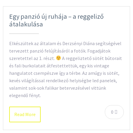
Egy panzió új ruhája – a reggeliző
átalakulása
Elkészültek az általam és Derzsényi Diána segítségével
tervezett panzió felújításáról a fotók. Fogadjátok
szeretettel az 1. részt.
A reggeliztető sötét bútorait
és fali burkolatait átfestettettük, egy kis vintage
hangulatot csempészve így a térbe. Az amúgy is sötét,
kevés világítással rendelkező helyiségbe led panelek,
valamint sok-sok falikar betervezésével vittünk
elegendő fényt.
0
Read More