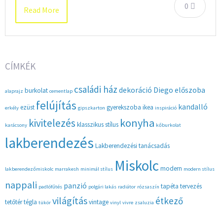
0
Read More
CÍMKÉK
családi ház
dekoráció
Diego
előszoba
burkolat
alaprajz
cementlap
felújítás
kandalló
ezüst
gyerekszoba
ikea
erkély
gipszkarton
inspiráció
konyha
kivitelezés
klasszikus stílus
karácsony
kőburkolat
lakberendezés
Lakberendezési tanácsadás
Miskolc
modern
lakberendezőmiskolc
marrakesh
minimál stílus
modern stílus
nappali
panzió
tapéta
tervezés
padlófűtés
polgári lakás
radiátor
rózsaszín
világítás
étkező
tetőtér
tégla
vintage
tükör
vinyl
vivre
zsaluzia