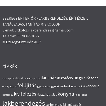
EZEREGY ENTERIŐR - LAKBERENDEZÉS, ÉPÍTÉSZET,
TANÁCSADÁS, TANÍTÁS MISKOLCON
E-mail: vitkolczi.lakberendezes@gmail.com
Telefon: 06 20 495 0127
© EzeregyEnteriőr 2017
CÍMKÉK
családi ház
dekoráció
Diego
előszoba
burkolat
alaprajz
cementlap
felújítás
kandalló
ezüst
gyerekszoba
ikea
erkély
gipszkarton
inspiráció
konyha
kivitelezés
klasszikus stílus
karácsony
kőburkolat
lakberendezés
Lakberendezési tanácsadás