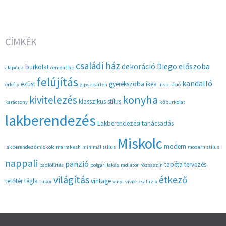
CÍMKÉK
családi ház
dekoráció
Diego
előszoba
burkolat
alaprajz
cementlap
felújítás
kandalló
ezüst
gyerekszoba
ikea
erkély
gipszkarton
inspiráció
konyha
kivitelezés
klasszikus stílus
karácsony
kőburkolat
lakberendezés
Lakberendezési tanácsadás
Miskolc
modern
lakberendezőmiskolc
marrakesh
minimál stílus
modern stílus
nappali
panzió
tapéta
tervezés
padlófűtés
polgári lakás
radiátor
rózsaszín
világítás
étkező
tetőtér
tégla
vintage
tükör
vinyl
vivre
zsaluzia