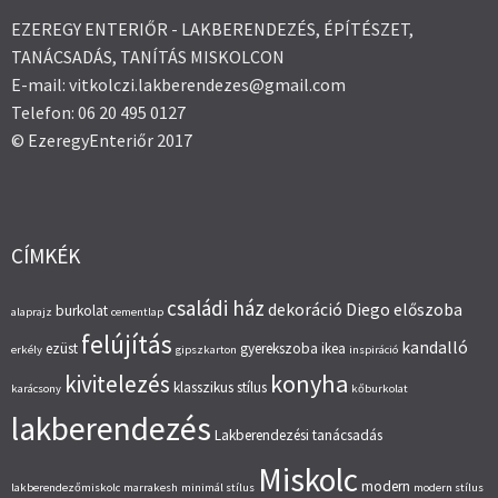
EZEREGY ENTERIŐR - LAKBERENDEZÉS, ÉPÍTÉSZET,
TANÁCSADÁS, TANÍTÁS MISKOLCON
E-mail: vitkolczi.lakberendezes@gmail.com
Telefon: 06 20 495 0127
© EzeregyEnteriőr 2017
CÍMKÉK
családi ház
dekoráció
Diego
előszoba
burkolat
alaprajz
cementlap
felújítás
kandalló
ezüst
gyerekszoba
ikea
erkély
gipszkarton
inspiráció
konyha
kivitelezés
klasszikus stílus
karácsony
kőburkolat
lakberendezés
Lakberendezési tanácsadás
Miskolc
modern
lakberendezőmiskolc
marrakesh
minimál stílus
modern stílus