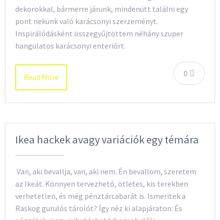
dekorokkal, bármerre járunk, mindenütt találni egy
pont nekünk való karácsonyi szerzeményt.
Inspirálódásként összegyűjtöttem néhány szuper
hangulatos karácsonyi enteriőrt.
0
Read More
Ikea hackek avagy variációk egy témára
Van, aki bevallja, van, aki nem. Én bevallom, szeretem
az Ikeát. Könnyen tervezhető, ötletes, kis terekben
verhetetlen, és még pénztárcabarát is. Ismeritek a
Raskog gurulós tárolót? Így néz ki alapjáraton: És