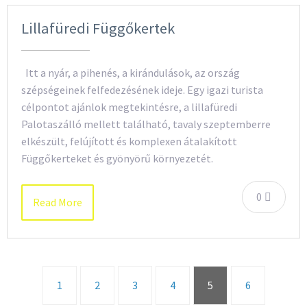
Lillafüredi Függőkertek
Itt a nyár, a pihenés, a kirándulások, az ország
szépségeinek felfedezésének ideje. Egy igazi turista
célpontot ajánlok megtekintésre, a lillafüredi
Palotaszálló mellett található, tavaly szeptemberre
elkészült, felújított és komplexen átalakított
Függőkerteket és gyönyörű környezetét.
0
Read More
1
2
3
4
5
6