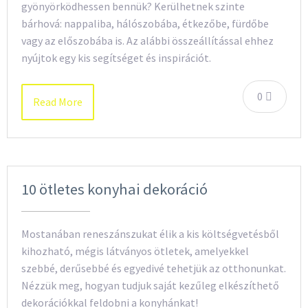
gyönyörködhessen bennük? Kerülhetnek szinte
bárhová: nappaliba, hálószobába, étkezőbe, fürdőbe
vagy az előszobába is. Az alábbi összeállítással ehhez
nyújtok egy kis segítséget és inspirációt.
0
Read More
10 ötletes konyhai dekoráció
Mostanában reneszánszukat élik a kis költségvetésből
kihozható, mégis látványos ötletek, amelyekkel
szebbé, derűsebbé és egyedivé tehetjük az otthonunkat.
Nézzük meg, hogyan tudjuk saját kezűleg elkészíthető
dekorációkkal feldobni a konyhánkat!