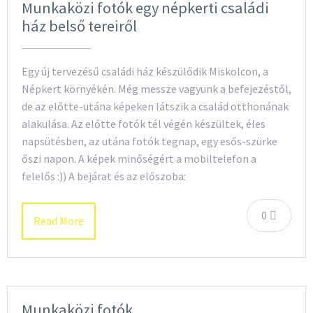
Munkaközi fotók egy népkerti családi
ház belső tereiről
Egy új tervezésű családi ház készülődik Miskolcon, a
Népkert környékén. Még messze vagyunk a befejezéstől,
de az előtte-utána képeken látszik a család otthonának
alakulása. Az előtte fotók tél végén készültek, éles
napsütésben, az utána fotók tegnap, egy esős-szürke
őszi napon. A képek minőségért a mobiltelefon a
felelős :)) A bejárat és az előszoba:
0
Read More
Munkaközi fotók