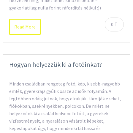
nézzétek meg, miket lehet kihozni belőle –
gyakorlatilag nulla forint ráfordítás nélkül :))
0
Read More
Hogyan helyezzük ki a fotóinkat?
Minden családban rengeteg fotó, kép, kisebb-nagyobb
emlék, gyerekrajz gyűlik össze az idők folyamán. A
legtöbben odáig jutnak, hogy elrakják, tárolják ezeket,
fiókokban, szekrényekben, polcokon. De miért ne
helyeznénk ki a család kedvenc fotóit, a gyerekek
vízfestményeit, a nyaraláson vásárolt képeket,
képeslapokat úgy, hogy mindenki láthassa és