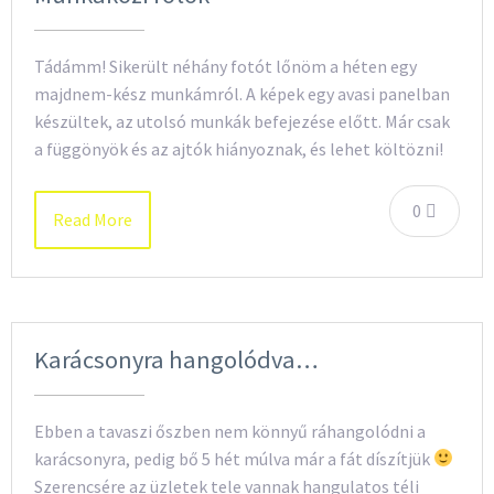
Tádámm! Sikerült néhány fotót lőnöm a héten egy
majdnem-kész munkámról. A képek egy avasi panelban
készültek, az utolsó munkák befejezése előtt. Már csak
a függönyök és az ajtók hiányoznak, és lehet költözni!
0
Read More
Karácsonyra hangolódva…
Ebben a tavaszi őszben nem könnyű ráhangolódni a
karácsonyra, pedig bő 5 hét múlva már a fát díszítjük
Szerencsére az üzletek tele vannak hangulatos téli