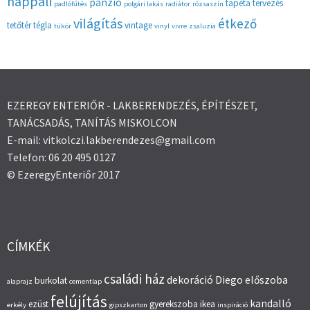
nappali
panzió
tapéta
tervezés
padlófűtés
polgári lakás
radiátor
rózsaszín
világítás
étkező
tetőtér
tégla
vintage
tükör
vinyl
vivre
zsaluzia
EZEREGY ENTERIŐR - LAKBERENDEZÉS, ÉPÍTÉSZET,
TANÁCSADÁS, TANÍTÁS MISKOLCON
E-mail: vitkolczi.lakberendezes@gmail.com
Telefon: 06 20 495 0127
© EzeregyEnteriőr 2017
CÍMKÉK
családi ház
dekoráció
Diego
előszoba
burkolat
alaprajz
cementlap
felújítás
kandalló
ezüst
gyerekszoba
ikea
erkély
gipszkarton
inspiráció