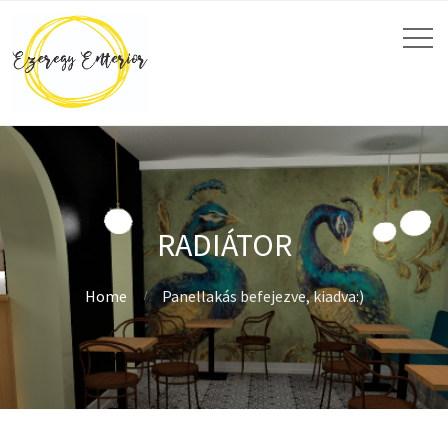
RADIÁTOR
Home
Panellakás befejezve, kiadva:)