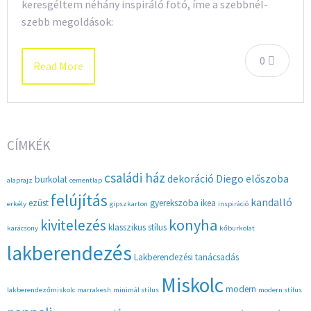
keresgéltem néhány inspiráló fotó, íme a szebbnél-
szebb megoldások:
0
Read More
CÍMKÉK
családi ház
dekoráció
Diego
előszoba
burkolat
alaprajz
cementlap
felújítás
kandalló
ezüst
gyerekszoba
ikea
erkély
gipszkarton
inspiráció
konyha
kivitelezés
klasszikus stílus
karácsony
kőburkolat
lakberendezés
Lakberendezési tanácsadás
Miskolc
modern
lakberendezőmiskolc
marrakesh
minimál stílus
modern stílus