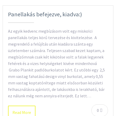
Panellakás befejezve, kiadva:)
Az egyik kedvenc megbízásom volt egy miskolci
panellakás teljes körű tervezése és kivitelezése. A
megrendelő a felújítás után kiadásra szánta egy
üzletember számára. Teljesen szabad kezet kaptam, a
megbízómnak csak két kikötése volt: a falak legyenek
fehérek és a vizes helyiségeket kivéve mindenhová
Grabo Plankit padlóburkolatot kért. Ez utóbbi egy 2,5
mm vastag fahatású design vinyl burkolat, amely 0,55
mm vastag koptatórétege miatt elsősorban közületi
felhasználásra ajánlott, de lakásokba is lerakható, bár
ez nálunk még nem annyira elterjedt. Ez lett…
0
Read More