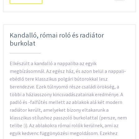
Kandalló, római roló és radiátor
burkolat
Elkészült a kandalló a nappaliba az egyik
megbízásomnál. Az egész ház, és azon belül a nappali-
ebédlő tere klasszikus polgári bútorokkal lesz
berendezve. Ezek túlnyomó része családi örökség, a
többi a háziasszony kincsvadászatainak eredménye. A
padló és -falfűtés mellett az ablakok alá két modern
radiátor került, amelyeket bizony eltakarunk a
klasszikus stílushoz passzoló burkolattal (persze, nem
telibe :)). Az ablakokra római rolók kerülnek, ami az
egyik kedvenc függönyözési megoldásom. Ezekhez