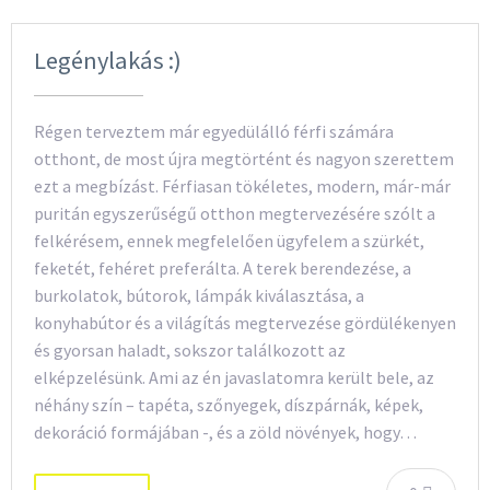
Legénylakás :)
Régen terveztem már egyedülálló férfi számára
otthont, de most újra megtörtént és nagyon szerettem
ezt a megbízást. Férfiasan tökéletes, modern, már-már
puritán egyszerűségű otthon megtervezésére szólt a
felkérésem, ennek megfelelően ügyfelem a szürkét,
feketét, fehéret preferálta. A terek berendezése, a
burkolatok, bútorok, lámpák kiválasztása, a
konyhabútor és a világítás megtervezése gördülékenyen
és gyorsan haladt, sokszor találkozott az
elképzelésünk. Ami az én javaslatomra került bele, az
néhány szín – tapéta, szőnyegek, díszpárnák, képek,
dekoráció formájában -, és a zöld növények, hogy…