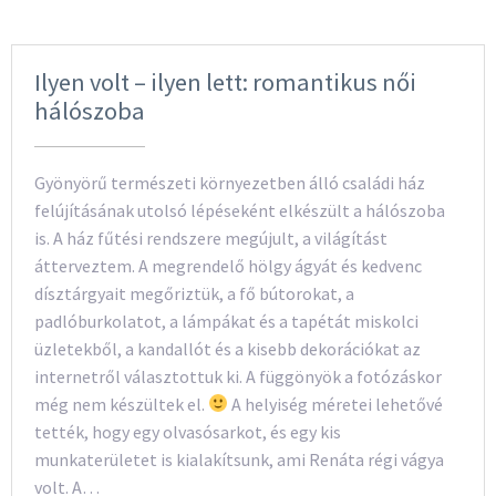
Ilyen volt – ilyen lett: romantikus női
hálószoba
Gyönyörű természeti környezetben álló családi ház
felújításának utolsó lépéseként elkészült a hálószoba
is. A ház fűtési rendszere megújult, a világítást
átterveztem. A megrendelő hölgy ágyát és kedvenc
dísztárgyait megőriztük, a fő bútorokat, a
padlóburkolatot, a lámpákat és a tapétát miskolci
üzletekből, a kandallót és a kisebb dekorációkat az
internetről választottuk ki. A függönyök a fotózáskor
még nem készültek el.
A helyiség méretei lehetővé
tették, hogy egy olvasósarkot, és egy kis
munkaterületet is kialakítsunk, ami Renáta régi vágya
volt. A…