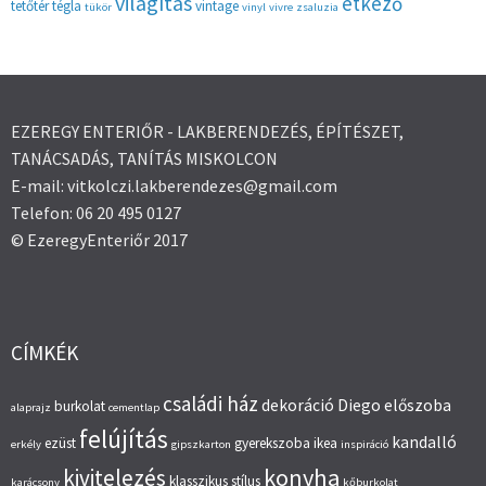
világítás
étkező
tetőtér
tégla
vintage
tükör
vinyl
vivre
zsaluzia
EZEREGY ENTERIŐR - LAKBERENDEZÉS, ÉPÍTÉSZET,
TANÁCSADÁS, TANÍTÁS MISKOLCON
E-mail: vitkolczi.lakberendezes@gmail.com
Telefon: 06 20 495 0127
© EzeregyEnteriőr 2017
CÍMKÉK
családi ház
dekoráció
Diego
előszoba
burkolat
alaprajz
cementlap
felújítás
kandalló
ezüst
gyerekszoba
ikea
erkély
gipszkarton
inspiráció
konyha
kivitelezés
klasszikus stílus
karácsony
kőburkolat