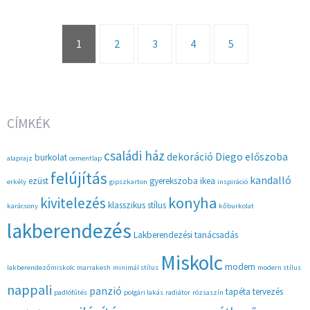
1
2
3
4
5
CÍMKÉK
családi ház
dekoráció
Diego
előszoba
burkolat
alaprajz
cementlap
felújítás
kandalló
ezüst
gyerekszoba
ikea
erkély
gipszkarton
inspiráció
konyha
kivitelezés
klasszikus stílus
karácsony
kőburkolat
lakberendezés
Lakberendezési tanácsadás
Miskolc
modern
lakberendezőmiskolc
marrakesh
minimál stílus
modern stílus
nappali
panzió
tapéta
tervezés
padlófűtés
polgári lakás
radiátor
rózsaszín