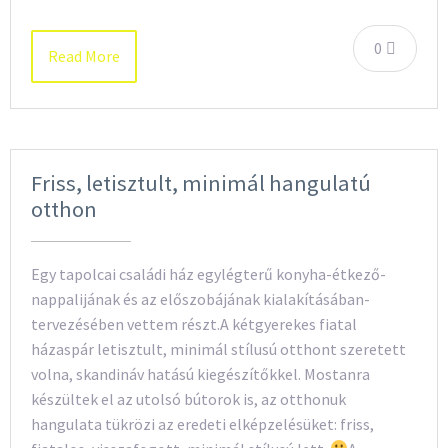
0
Read More
Friss, letisztult, minimál hangulatú
otthon
Egy tapolcai családi ház egylégterű konyha-étkező-
nappalijának és az előszobájának kialakításában-
tervezésében vettem részt.A kétgyerekes fiatal
házaspár letisztult, minimál stílusú otthont szeretett
volna, skandináv hatású kiegészítőkkel. Mostanra
készültek el az utolsó bútorok is, az otthonuk
hangulata tükrözi az eredeti elképzelésüket: friss,