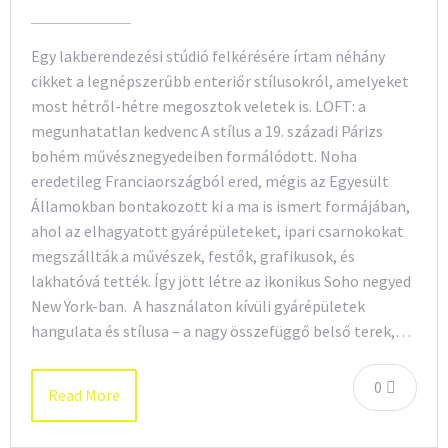
Egy lakberendezési stúdió felkérésére írtam néhány
cikket a legnépszerűbb enteriőr stílusokról, amelyeket
most hétről-hétre megosztok veletek is. LOFT: a
megunhatatlan kedvenc A stílus a 19. századi Párizs
bohém művésznegyedeiben formálódott. Noha
eredetileg Franciaországból ered, mégis az Egyesült
Államokban bontakozott ki a ma is ismert formájában,
ahol az elhagyatott gyárépületeket, ipari csarnokokat
megszállták a művészek, festők, grafikusok, és
lakhatóvá tették. Így jött létre az ikonikus Soho negyed
New York-ban. A használaton kívüli gyárépületek
hangulata és stílusa – a nagy összefüggő belső terek,…
0
Read More