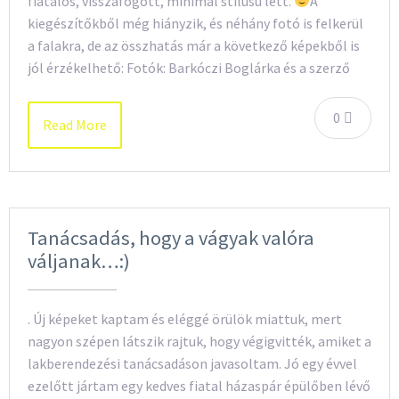
fiatalos, visszafogott, minimál stílusú lett.
A
kiegészítőkből még hiányzik, és néhány fotó is felkerül
a falakra, de az összhatás már a következő képekből is
jól érzékelhető: Fotók: Barkóczi Boglárka és a szerző
0
Read More
Tanácsadás, hogy a vágyak valóra
váljanak…:)
. Új képeket kaptam és eléggé örülök miattuk, mert
nagyon szépen látszik rajtuk, hogy végigvitték, amiket a
lakberendezési tanácsadáson javasoltam. Jó egy évvel
ezelőtt jártam egy kedves fiatal házaspár épülőben lévő