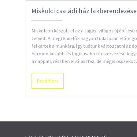
Miskolci családi ház lakberendezése
Miskolcon készült el ez a tágas, világos új építés
terveit. A megrendelők nagyon tudatosan előre gon
felkértek a munkára. Így tudtunk változtatni az é
harmonikusabb és logikusabb térszervezésű legyen
a nappali, részben elválasztva, de mégis összeköt
Read More