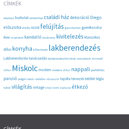
CÍMKÉK
családi ház
dekoráció
Diego
burkolat
alaprajz
cementlap
felújítás
előszoba
ezüst
gyerekszoba
erkély
gipszkarton
kivitelezés
kandalló
ikea
klasszikus
inspiráció
karácsony
lakberendezés
konyha
stílus
kőburkolat
Lakberendezési tanácsadás
lakberendezőmiskolc
marrakesh
minimál
Miskolc
nappali
modern
stílus
modern stílus
padlófűtés
panzió
tapéta
tervezés
tetőtér
tégla
polgári lakás
radiátor
rózsaszín
világítás
étkező
vintage
tükör
vinyl
vivre
zsaluzia
CÍMKÉK