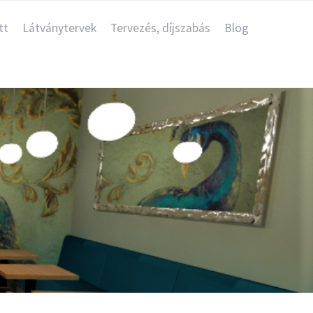
tt
Látványtervek
Tervezés, díjszabás
Blog