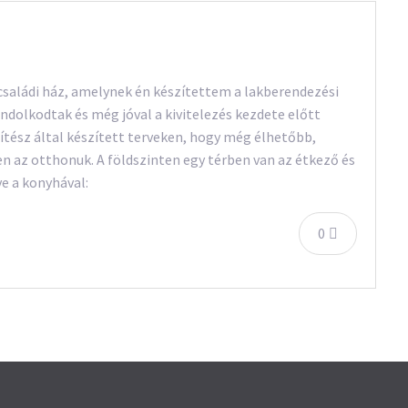
ű családi ház, amelynek én készítettem a lakberendezési
dolkodtak és még jóval a kivitelezés kezdete előtt
pítész által készített terveken, hogy még élhetőbb,
 az otthonuk. A földszinten egy térben van az étkező és
ve a konyhával:
0