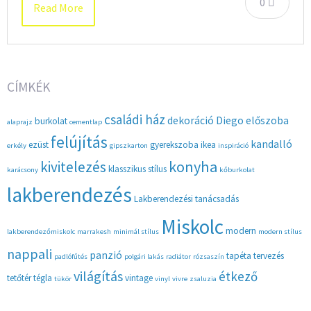
0
Read More
CÍMKÉK
családi ház
dekoráció
Diego
előszoba
burkolat
alaprajz
cementlap
felújítás
kandalló
ezüst
gyerekszoba
ikea
erkély
gipszkarton
inspiráció
konyha
kivitelezés
klasszikus stílus
karácsony
kőburkolat
lakberendezés
Lakberendezési tanácsadás
Miskolc
modern
lakberendezőmiskolc
marrakesh
minimál stílus
modern stílus
nappali
panzió
tapéta
tervezés
padlófűtés
polgári lakás
radiátor
rózsaszín
világítás
étkező
tetőtér
tégla
vintage
tükör
vinyl
vivre
zsaluzia