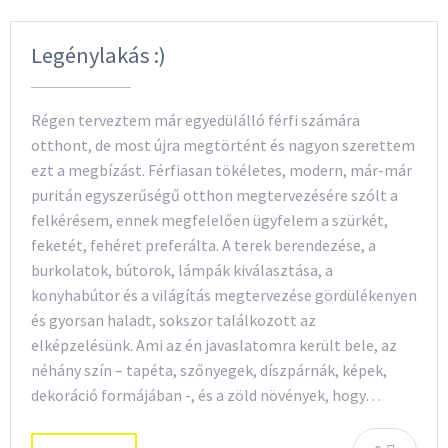
Legénylakás :)
Régen terveztem már egyedülálló férfi számára
otthont, de most újra megtörtént és nagyon szerettem
ezt a megbízást. Férfiasan tökéletes, modern, már-már
puritán egyszerűségű otthon megtervezésére szólt a
felkérésem, ennek megfelelően ügyfelem a szürkét,
feketét, fehéret preferálta. A terek berendezése, a
burkolatok, bútorok, lámpák kiválasztása, a
konyhabútor és a világítás megtervezése gördülékenyen
és gyorsan haladt, sokszor találkozott az
elképzelésünk. Ami az én javaslatomra került bele, az
néhány szín – tapéta, szőnyegek, díszpárnák, képek,
dekoráció formájában -, és a zöld növények, hogy…