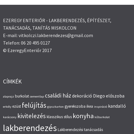
EZEREGY ENTERIŐR - LAKBERENDEZÉS, ÉPÍTÉSZET,
TANÁCSADÁS, TANÍTÁS MISKOLCON
E-mail: vitkolczi.lakberendezes@gmail.com
Telefon: 06 20 495 0127
© EzeregyEnteriőr 2017
CÍMKÉK
családi ház
dekoráció
Diego
előszoba
burkolat
alaprajz
cementlap
felújítás
kandalló
ezüst
gyerekszoba
ikea
erkély
gipszkarton
inspiráció
konyha
kivitelezés
klasszikus stílus
karácsony
kőburkolat
lakberendezés
Lakberendezési tanácsadás